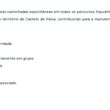
zar caminhadas espontâneas em todos os percursos PayváPé
 território de Castelo de Paiva, contribuindo para a manuten
endada.
oriamente em grupo.
l.
associado.