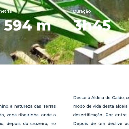
metria
Duração
 594 m
3h45
Desce à Aldeia de Gaído, 
ino à natureza das Terras
modo de vida desta aldeia
do, zona ribeirinha, onde o
desertificação. Por entre
o, depois do cruzeiro, no
Depois de um declive ac