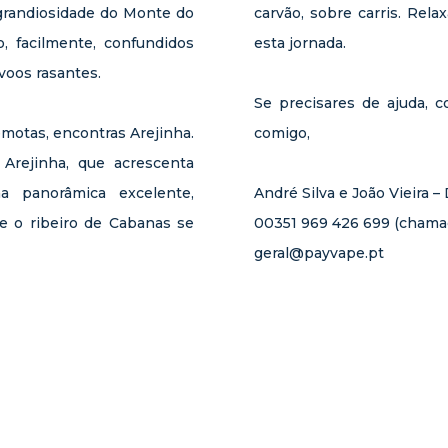
grandiosidade do Monte do
carvão, sobre carris. Relax
 facilmente, confundidos
esta jornada.
voos rasantes.
Se precisares de ajuda, c
emotas, encontras Arejinha.
comigo,
 Arejinha, que acrescenta
 panorâmica excelente,
André Silva e João Vieira 
 o ribeiro de Cabanas se
00351 969 426 699 (chamad
geral@payvape.pt