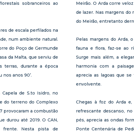
orestais sobranceiros ao
Meirão. O Arda corre velo
de lazer. Nas margens do r
do Meirão, entretanto derr
es de escala perfilados na
ade, num ambiente natural.
Pelas margens do Arda, o
 torre do Poço de Germunde
fauna e flora, faz-se ao 
Casa da Malta, que serviu de
Surge mais além, a elega
s terras, durante a época
harmonia com a paisage
u nos anos 90’.
aprecia as lagoas que se
envolvente.
Capela de S.to Isidro, no
te do terreno do Complexo
Chegas à foz do Arda e
017 provocaram a combustão
refrescante descanso, n
que durou até 2019. O CAN,
pés, aprecia as ondas for
 frente. Nesta pista de
Ponte Centenária de Ped