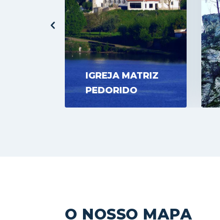
IGREJA MATRIZ
IA
PEDORIDO
O NOSSO MAPA