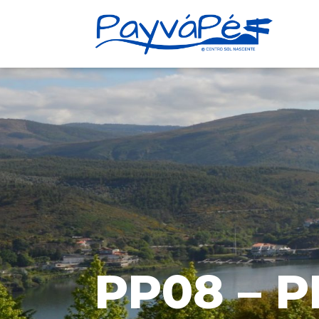
PP08 – 