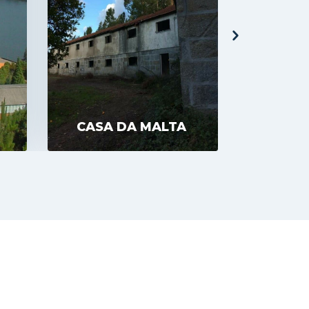
IGREJ
CASA DA MALTA
PÓVO