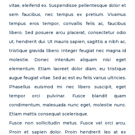
vitae, eleifend ex. Suspendisse pellentesque dolor et
sem faucibus, nec tempus ex pretium. Vivamus
NOTICIAS
tempus eros tempor, convallis felis ac, faucibus
libero. Sed posuere arcu placerat, consectetur odio
ut, hendrerit dui. Ut mauris sapien, sagittis a nibh ac,
HOTELARIA
tristique gravida libero. Integer feugiat nec magna id
molestie. Donec interdum aliquam nisi eget
elementum. Etiam laoreet dolor diam, eu tristique
SOBRE NÓS
augue feugiat vitae. Sed ac est eu felis varius ultricies.
Phasellus euismod mi nec libero suscipit, eget
tempor orci pulvinar. Fusce blandit quam
condimentum, malesuada nunc eget, molestie nunc.
Etiam mattis consequat scelerisque.
Fusce non sollicitudin metus. Fusce vel orci arcu.
Proin et sapien dolor. Proin hendrerit leo at ex